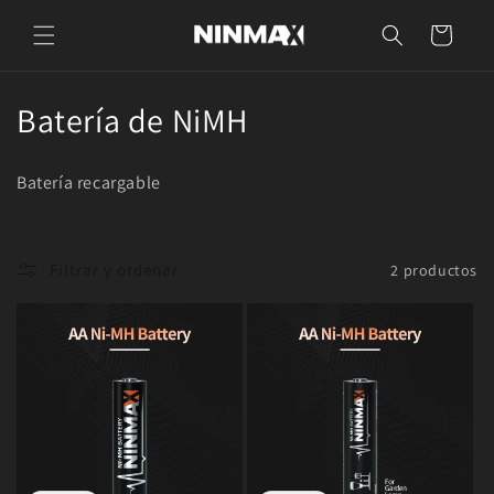
Ir
directamente
Carrito
al contenido
C
Batería de NiMH
o
Batería recargable
l
e
Filtrar y ordenar
2 productos
c
c
i
ó
n