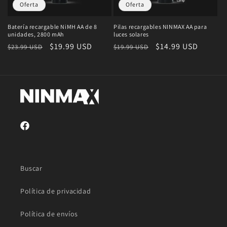
:
Oferta
Oferta
Batería recargable NiMH AA de 8
Pilas recargables NINMAX AA para
unidades, 2800 mAh
luces solares
Precio
Precio
$19.99 USD
Precio
Precio
$14.99 USD
$23.99 USD
$19.99 USD
habitual
de
habitual
de
oferta
oferta
Facebook
Buscar
Política de privacidad
Política de envíos